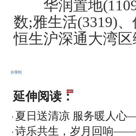
华润置地(1109
数;雅生活(3319)
恒生沪深通大湾区
分享到
延伸阅读：
网友跟帖
共
0条
登录名：
密码：
匿名发布
验证
夏日送清凉 服务暖人心
诗乐共生，岁月回响——