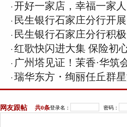
开好一家店，幸福一家人
民生银行石家庄分行开展
民生银行石家庄分行积极
红歌快闪进大集 保险初
广州塔见证！茉香·华筑
瑞华东方・绚丽任丘群星