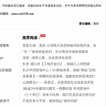
内容，均转载自其它媒体，转载目的在于传递更多信息，并不代表本网赞同其观点和对
间删除：
uznw.cn@139.com
责任编辑：
墨琛
推荐阅读：
请预售
芙蓉主城，美的·云璟两大高层样板间惊艳开放，欢
“五一”旅游热提前到，长沙商业市场热度爆表
et
深度 | 湖景公寓，永远贵得有道理
长房·湘江府【工地开放日】，探秘江上理想家
在安放团
长沙华润置地中心丨9U精妆体系，探秘"精妆"定制
来看看五一商圈科技感满满，超酷炫的新晋潮流打
山湖鹭岛2——芙蓉北，全新理想生活场景澎湃登
3栋超200米建筑闪耀五一商圈封面 华润置地中
《三十而已》迎来大结局：我们究竟应该怎样过好
的房子
不是所有大平层，都担得起“城市封面”