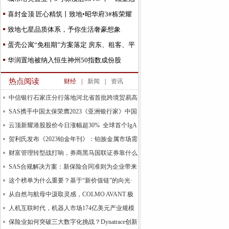
上的宝石
喜封金顶 匠心精筑丨致地•昭华府3#栋荣耀
封顶
致地七星品质体系，予你生活奢豪想象
蛋壳公寓“免租期”方案落定 房东、租客、平
台三方实
华润置地被纳入恒生神州50指数成份股
热点阅读
财经
|
新闻
|
资讯
中信银行石家庄分行落地河北省首批跨境贸易高
水平
SAS携手中国太保荣膺2023《亚洲银行家》中国
合规
云顶新耀港股股价今日涨幅超30% 全球首个IgA
肾
贺利氏发布《2023铂金年刊》：铂族金属市场需
求预计
财富管理转型战打响，券商黑马国联证券靠什么
领跑基
SAS合规解决方案：新保险合同准则为企业带来
新的机
这个榜单为什么重要？基于“新价值链”的向光·
易善
从自然与航母中汲取灵感，COLMO AVANT 极
境空调自由
人机互联时代，机器人市场174亿美元产业规模
背后的
保险业如何突破三大数字化挑战？Dynatrace创新