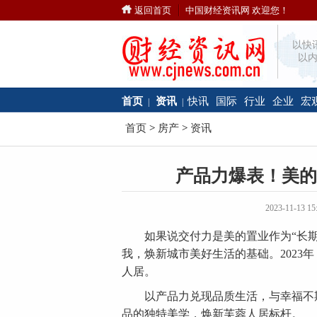
返回首页
中国财经资讯网 欢迎您！
以快
以内
首页
资讯
快讯
国际
行业
企业
宏
|
|
首页
>
房产
>
资讯
产品力爆表！美的
2023-11-13
​如果说交付力是美的置业作为“长期
我，焕新城市美好生活的基础。2023
人居。
以产品力兑现品质生活，与幸福不期
品的独特美学，焕新芙蓉人居标杆。