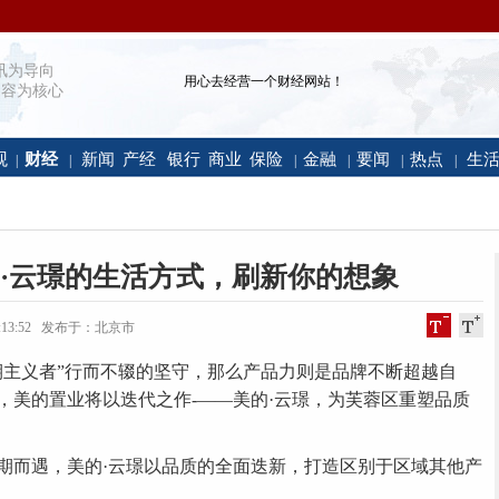
讯为导向
用心去经营一个财经网站！
容为核心
观
财经
新闻
产经
银行
商业
保险
金融
要闻
热点
生
|
|
|
|
|
|
·云璟的生活方式，刷新你的想象
 15:13:52 发布于：北京市
主义者”行而不辍的坚守，那么产品力则是品牌不断超越自
年，美的置业将以迭代之作-——美的·云璟，为芙蓉区重塑品质
而遇，美的·云璟以品质的全面迭新，打造区别于区域其他产