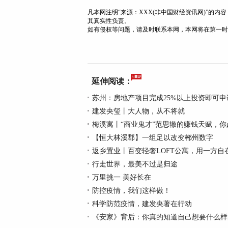
凡本网注明“来源：XXX(非中国财经资讯网)”的
其真实性负责。
如有侵权等问题，请及时联系本网，本网将在第一时
延伸阅读：
苏州：房地产项目完成25%以上投资即可申
建发央玺丨大人物，从不将就
梅溪寓丨“商业鬼才”范思辙的赚钱天赋，你g
【恒大林溪郡】一组足以改变郴州数字
返乡置业丨百变轻奢LOFT公寓，用一方自
行走世界，最美不过是归途
万里挑一 美好长在
防控疫情，我们这样做！
科学防范疫情，建发央著在行动
《安家》背后：你真的知道自己想要什么样