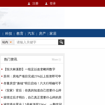
注册
登录
活
科技
教育
汽车
房产
家居
|
|
|
|
|
站内
热门资讯
More
【恒大林溪郡】一组足以改变郴州数字
苏州：房地产项目完成25%以上投资即可申
请预售
存量房贷“换锚”明日启动！六大行明确可手
机银行办理
《安家》背后：你真的知道自己想要什么样
的房子吗？
疫情过后才明白，自己真正需要什么样的房
子
城市塔尖置业丨5号栋顶层334㎡，一颗皇冠